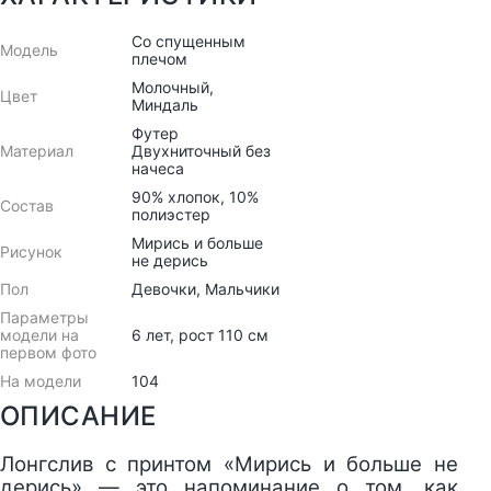
Со спущенным
Модель
плечом
Молочный,
Цвет
Миндаль
Футер
Материал
Двухниточный без
начеса
90% хлопок, 10%
Состав
полиэстер
Мирись и больше
Рисунок
не дерись
Пол
Девочки, Мальчики
Параметры
модели на
6 лет, рост 110 см
первом фото
На модели
104
ОПИСАНИЕ
Лонгслив с принтом «Мирись и больше не
дерись» — это напоминание о том, как