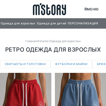
МЕНЮ
Одежда для взрослых
Одежда для детей
ПЕРСОНАЛИЗАЦИЯ
Одежда для взрослых
Одежда для детей
СВИТШОТЫ И ТОЛСТОВКИ
СВИТШОТЫ ДЕТСКИЕ
Главная
Каталог
Одежда для взрослых
ФУТБОЛКИ И МАЙКИ
ЛОНГСЛИВЫ ДЕТСКИЕ
РЕТРО ОДЕЖДА ДЛЯ ВЗРОСЛЫХ
БРЮКИ И ШОРТЫ
СВИТШОТЫ И ТОЛСТОВКИ
ФУТБОЛКИ И МАЙКИ
БРЮК
XS
S
M
L
XL
XXL
XS
S
M
L
XL
XXL