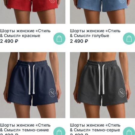
Шорты женские «Стиль
Шорты женские «Стиль
& Смысл» красные
& Смысл» голубые
2 490 ₽
2 490 ₽
XS
S
M
L
XL
XXL
XS
S
M
L
XL
XXL
Шорты женские «Стиль
Шорты женские «Стиль
& Смысл» темно-синие
& Смысл» темно-серые