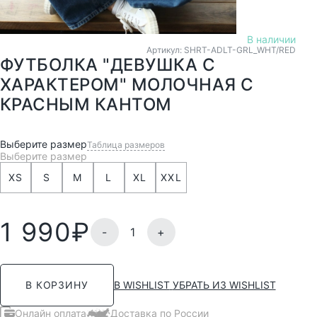
В наличии
Артикул: SHRT-ADLT-GRL_WHT/RED
ФУТБОЛКА "ДЕВУШКА С
ХАРАКТЕРОМ" МОЛОЧНАЯ С
КРАСНЫМ КАНТОМ
Выберите размер
Таблица размеров
Выберите размер
XS
S
M
L
XL
XXL
1 990
₽
-
+
В WISHLIST
УБРАТЬ ИЗ WISHLIST
В КОРЗИНУ
Онлайн оплата
Доставка по России