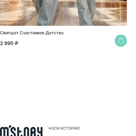
Свитшот Счастливое Детство
Сви
2 990 ₽
2 2
НОСИ ИСТОРИЮ