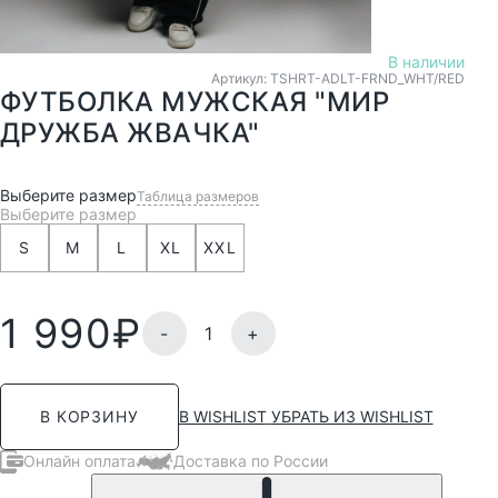
В наличии
Артикул: ТSHRT-ADLT-FRND_WHT/RED
ФУТБОЛКА МУЖСКАЯ "МИР
ДРУЖБА ЖВАЧКА"
Выберите размер
Таблица размеров
Выберите размер
S
M
L
XL
XXL
1 990
₽
-
+
В WISHLIST
УБРАТЬ ИЗ WISHLIST
В КОРЗИНУ
Онлайн оплата
Доставка по России