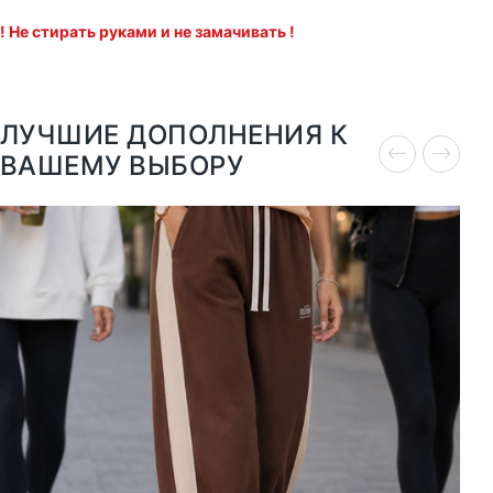
! Не стирать руками и не замачивать !
ЛУЧШИЕ ДОПОЛНЕНИЯ К
ВАШЕМУ ВЫБОРУ
S-M
M-L
L-XL
XL-XXL
XS