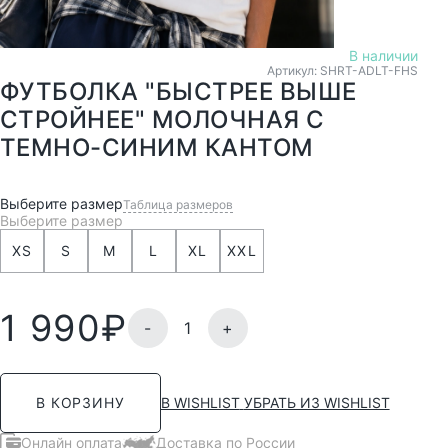
В наличии
Артикул: SHRT-ADLT-FHS
ФУТБОЛКА "БЫСТРЕЕ ВЫШЕ
СТРОЙНЕЕ" МОЛОЧНАЯ С
ТЕМНО-СИНИМ КАНТОМ
Выберите размер
Таблица размеров
Выберите размер
XS
S
M
L
XL
XXL
1 990
₽
-
+
В WISHLIST
УБРАТЬ ИЗ WISHLIST
В КОРЗИНУ
Онлайн оплата
Доставка по России