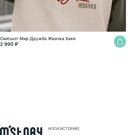
Свитшот Мир Дружба Жвачка Хаки
Сви
2 990 ₽
2 2
НОСИ ИСТОРИЮ