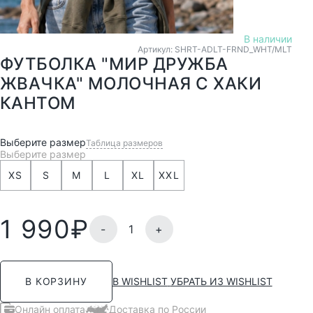
В наличии
Артикул: SHRT-ADLT-FRND_WHT/MLT
ФУТБОЛКА "МИР ДРУЖБА
ЖВАЧКА" МОЛОЧНАЯ С ХАКИ
КАНТОМ
Выберите размер
Таблица размеров
Выберите размер
XS
S
M
L
XL
XXL
1 990
₽
-
+
В WISHLIST
УБРАТЬ ИЗ WISHLIST
В КОРЗИНУ
Онлайн оплата
Доставка по России