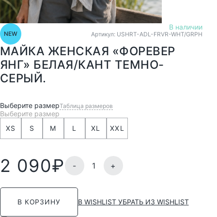
В наличии
NEW
Артикул: USHRT-ADL-FRVR-WHT/GRPH
МАЙКА ЖЕНСКАЯ «ФОРЕВЕР
ЯНГ» БЕЛАЯ/КАНТ ТЕМНО-
СЕРЫЙ.
Выберите размер
Таблица размеров
Выберите размер
XS
S
M
L
XL
XXL
2 090
₽
-
+
В WISHLIST
УБРАТЬ ИЗ WISHLIST
В КОРЗИНУ