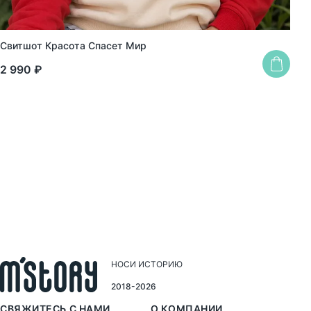
Свитшот Красота Спасет Мир
Худ
2 990 ₽
3 4
НОСИ ИСТОРИЮ
2018-2026
СВЯЖИТЕСЬ С НАМИ
О КОМПАНИИ