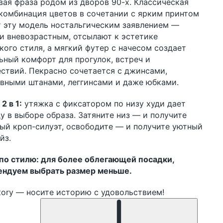
вая фраза родом из дворов 90-х. Классическая
комбинация цветов в сочетании с ярким принтом
 эту модель ностальгическим заявлением —
и вневозрастным, отсылают к эстетике
кого стиля, а мягкий футер с начесом создает
ьный комфорт для прогулок, встреч и
ствий. Пекрасно сочетается с джинсами,
вными штанами, леггинсами и даже юбками.
2 в 1:
утяжка с фиксатором по низу худи дает
у в выборе образа. Затяните низ — и получите
ый кроп-силуэт, освободите — и получите уютный
йз.
по стилю: для более облегающей посадки,
ендуем выбрать размер меньше.
ory — носите историю с удовольствием!