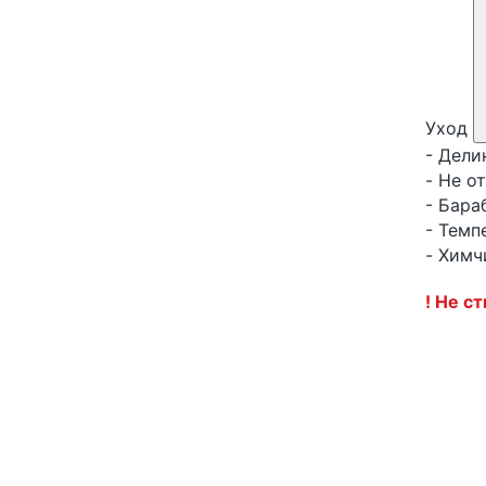
Уход
- Дели
- Не о
- Бара
- Темп
- Химч
! Не с