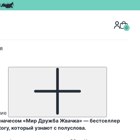
Я
0
Я
ние
 начесом «Мир Дружба Жвачка» — бестселлер
ory, который узнают с полуслова.