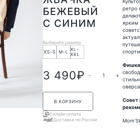
Культо
БЕЖЕВЫЙ
ретро 
делают
С СИНИМ
ярким 
советс
актуал
Выберите размер
путеше
XL-
спорти
XS-S
M-L
XXL
Фишка 
3 490
₽
свобод
-
+
стильн
оверса
Совет 
В КОРЗИНУ
реком
Онлайн оплата
Доставка по России
Mom'St