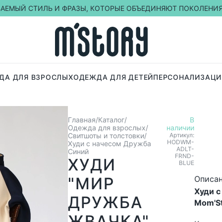
ВАЕМЫЙ СТИЛЬ И ФРАЗЫ, КОТОРЫЕ ОБЪЕДИНЯЮТ ПОКОЛЕНИ
ДА ДЛЯ ВЗРОСЛЫХ
ОДЕЖДА ДЛЯ ДЕТЕЙ
ПЕРСОНАЛИЗАЦИ
Главная
Каталог
В
Одежда для взрослых
наличии
Свитшоты и толстовки
Артикул:
HODWM-
Худи с начесом Дружба
ADLT-
Синий
FRND-
ХУДИ
BLUE
"МИР
Описа
Худи с
ДРУЖБА
Mom'St
ЖВАЧКА"