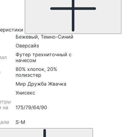
теристики
Бежевый, Темно-Синий
Оверсайз
Футер трехниточный с
иал
начесом
80% хлопок, 20%
в
полиэстер
Мир Дружба Жвачка
Унисекс
етры
 на
175/79/64/90
дели
S-M