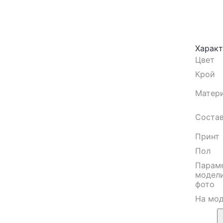
Харак
Цвет
Крой
Матер
Соста
Принт
Пол
Парам
модели
фото
На мо