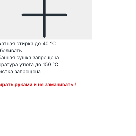
катная стирка до 40 °C
тбеливать
банная сушка запрещена
ература утюга до 150 °C
истка запрещена
тирать руками и не замачивать !