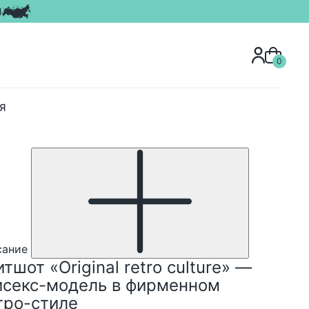
Я
0
Я
сание
тшот «Original retro culture» —
исекс-модель в фирменном
тро-стиле