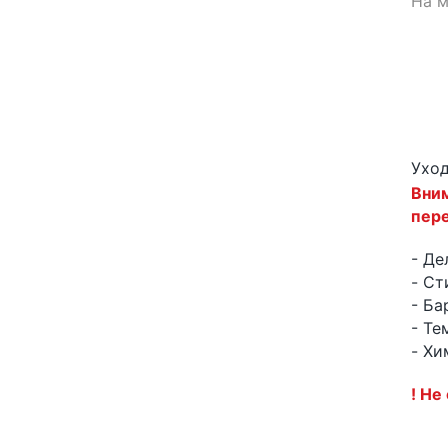
На 
Ухо
Вним
пер
- Де
- Ст
- Ба
- Те
- Хи
! Не