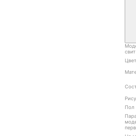
Мод
сви
Цве
Мат
Сос
Рис
Пол
Пар
мод
пер