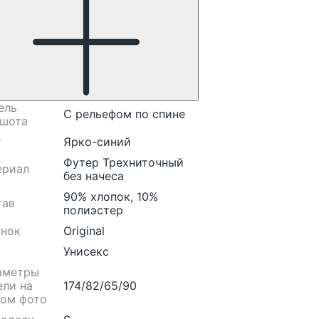
ель
С рельефом по спине
тшота
т
Ярко-синий
Футер Трехниточный
ериал
без начеса
90% хлопок, 10%
тав
полиэстер
унок
Original
Унисекс
аметры
ели на
174/82/65/90
вом фото