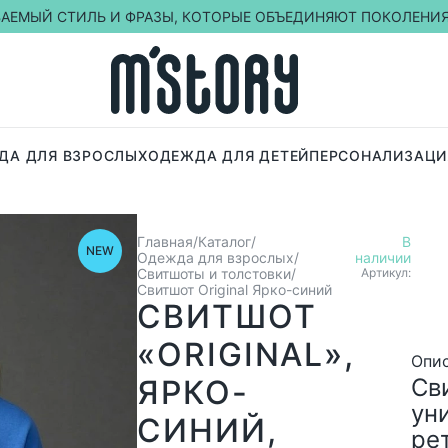
ВАЕМЫЙ СТИЛЬ И ФРАЗЫ, КОТОРЫЕ ОБЪЕДИНЯЮТ ПОКОЛЕНИ
ДА ДЛЯ ВЗРОСЛЫХ
ОДЕЖДА ДЛЯ ДЕТЕЙ
ПЕРСОНАЛИЗАЦИ
Главная
Каталог
В
NEW
Одежда для взрослых
наличии
Свитшоты и толстовки
Артикул:
Свитшот Original Ярко-синий
СВИТШОТ
«ORIGINAL»,
Опи
ЯРКО-
Сви
ун
СИНИЙ,
ре