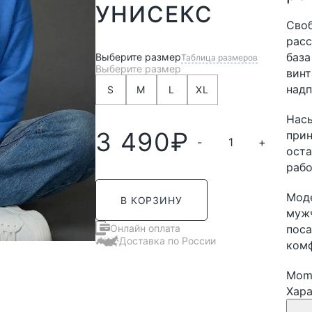
УНИСЕКС
Своб
расс
база
Выберите размер
Таблица размеров
Выберите размер
винт
надп
S
M
L
XL
Насы
3 490
₽
прин
-
+
оста
рабо
Моде
В КОРЗИНУ
мужч
Онлайн оплата
поса
Доставка по России
комф
Mom'
Хар