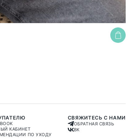
Худи
3 49
УПАТЕЛЮ
СВЯЖИТЕСЬ С НАМИ
KBOOK
ОБРАТНАЯ СВЯЗЬ
ЫЙ КАБИНЕТ
ВК
МЕНДАЦИИ ПО УХОДУ