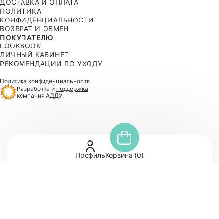
ДОСТАВКА И ОПЛАТА
ПОЛИТИКА
КОНФИДЕНЦИАЛЬНОСТИ
ВОЗВРАТ И ОБМЕН
ПОКУПАТЕЛЮ
LOOKBOOK
ЛИЧНЫЙ КАБИНЕТ
РЕКОМЕНДАЦИИ ПО УХОДУ
Политика конфиденциальности
Разработка и
поддержка
компания АДДУ.
Профиль
Корзина (
0
)
Продолжая работу с momstorydesign.ru, Вы
подтверждаете использование сайтом cookies Вашего
браузера для корректной работы магазина.
Cookies должны быть включены в настройках
браузера.