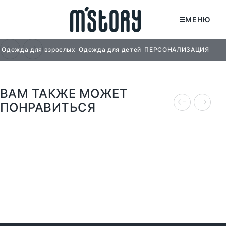
МЕНЮ
Одежда для взрослых
Одежда для детей
ПЕРСОНАЛИЗАЦИЯ
Одежда для взрослых
Одежда для детей
СВИТШОТЫ И ТОЛСТОВКИ
СВИТШОТЫ ДЕТСКИЕ
ВАМ ТАКЖЕ МОЖЕТ
ФУТБОЛКИ И МАЙКИ
ЛОНГСЛИВЫ ДЕТСКИЕ
БРЮКИ И ШОРТЫ
ПОНРАВИТЬСЯ